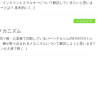
日は、インスリンヒエラルキーについて解説していきたいと思いま
とは？ 基本的に […]
ヘルスケア
メカニズム
四ツ橋・心斎橋で活動しているパーソナルジムINFINITUSトレ
は、糖が取り込まれるメカニズムについて解説しようと思います!!
ンが人体で唯 […]