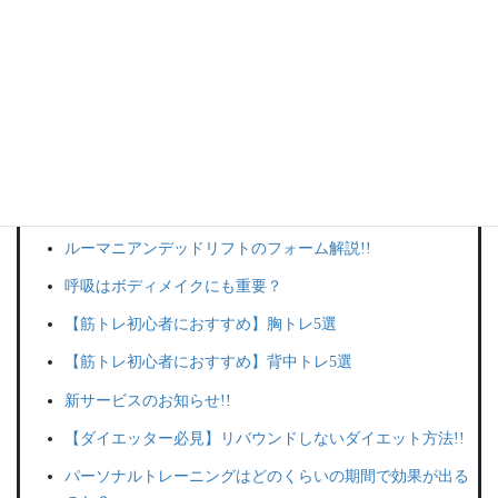
トレーニングの効果を最大限に引き出す【3原理5原則】
サイドレイズのやり方は？機能解剖の観点からコツをご紹
介!
【初心者向け】ストレッチの方法!
ダンベルを使った筋トレメニュー【上半身編】
バランスボールを使った筋トレ方法!
ルーマニアンデッドリフトのフォーム解説!!
呼吸はボディメイクにも重要？
【筋トレ初心者におすすめ】胸トレ5選
【筋トレ初心者におすすめ】背中トレ5選
新サービスのお知らせ!!
【ダイエッター必見】リバウンドしないダイエット方法!!
パーソナルトレーニングはどのくらいの期間で効果が出る